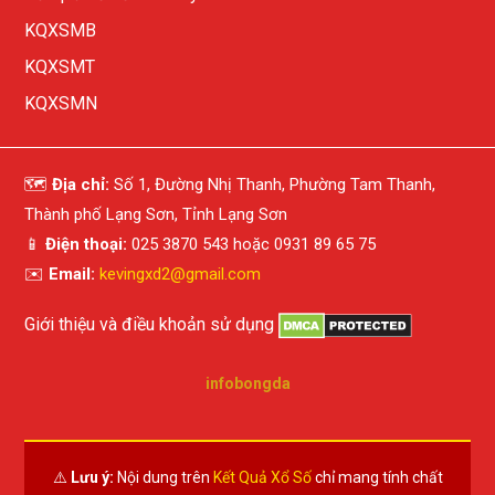
KQXSMB
Tiền
Giang
KQXSMT
KQXSMN
Tây
Ninh
🗺
Địa chỉ:
Số 1, Đường Nhị Thanh, Phường Tam Thanh,
Trà
Thành phố Lạng Sơn, Tỉnh Lạng Sơn
Vinh
📱
Điện thoại:
025 3870 543 hoặc 0931 89 65 75
✉️
Email:
kevingxd2@gmail.com
Vĩnh
Long
Giới thiệu và điều khoản sử dụng
Vũng
Tàu
infobongda
Bình
Định
⚠️
Lưu ý:
Nội dung trên
Kết Quả Xổ Số
chỉ mang tính chất