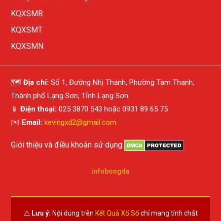
KQXSMB
Tiền
Giang
KQXSMT
KQXSMN
Tây
Ninh
🗺
Địa chỉ:
Số 1, Đường Nhị Thanh, Phường Tam Thanh,
Trà
Thành phố Lạng Sơn, Tỉnh Lạng Sơn
Vinh
📱
Điện thoại:
025 3870 543 hoặc 0931 89 65 75
✉️
Email:
kevingxd2@gmail.com
Vĩnh
Long
Giới thiệu và điều khoản sử dụng
Vũng
Tàu
infobongda
Bình
Định
⚠️
Lưu ý:
Nội dung trên
Kết Quả Xổ Số
chỉ mang tính chất