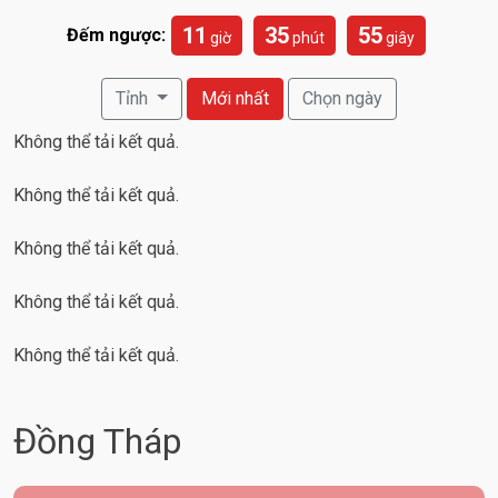
11
35
54
Đếm ngược:
THEO
giờ
phút
giây
TỈNH
Tỉnh
Mới nhất
Chọn ngày
Miền
Không thể tải kết quả.
Bắc
Không thể tải kết quả.
TP.
HCM
Không thể tải kết quả.
An
Không thể tải kết quả.
Giang
Không thể tải kết quả.
Bình
Dương
Đồng Tháp
Bạc
Liêu