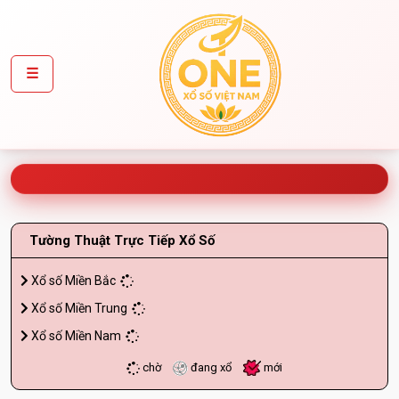
THEO
MIỀN
Xổ
số
Miền
Bắc
Xổ
Tường Thuật Trực Tiếp Xổ Số
số
Miền
Xổ số Miền Bắc
Trung
Xổ số Miền Trung
Xổ số Miền Nam
Xổ
số
chờ
đang xổ
mới
Miền
Nam