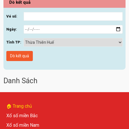
Dò kết quả
Bình
Phước
Vé số:
Ngày:
Bến
Tre
Tỉnh TP:
Bình
Dò kết quả
Thuận
Cà
Danh Sách
Mau
Cần
Thơ
🏠 Trang chủ
Xổ số miền Bắc
Đà
Lạt
Xổ số miền Nam