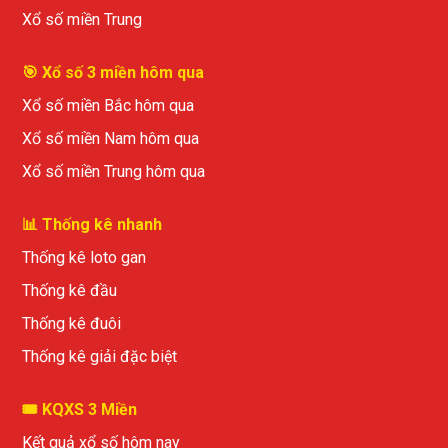
Xổ số miền Trung
Đồng
Nai
🎯 Xổ số 3 miền hôm qua
Xổ số miền Bắc hôm qua
Đồng
Tháp
Xổ số miền Nam hôm qua
Xổ số miền Trung hôm qua
Hậu
Giang
📊 Thống kê nhanh
Kiên
Thống kê loto gan
Giang
Thống kê đầu
Thống kê đuôi
Long
An
Thống kê giải đặc biệt
Sóc
🎟️ KQXS 3 Miền
Trăng
Kết quả xổ số hôm nay