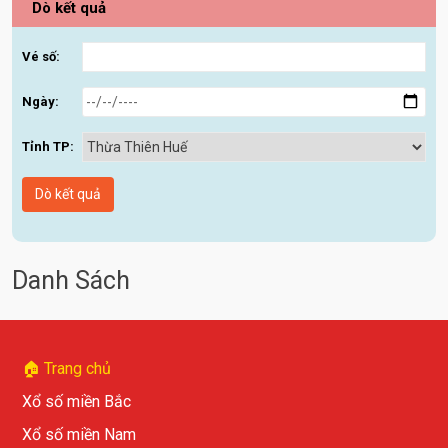
Dò kết quả
Bình
Phước
Vé số:
Ngày:
Bến
Tre
Tỉnh TP:
Bình
Dò kết quả
Thuận
Cà
Danh Sách
Mau
Cần
Thơ
🏠 Trang chủ
Xổ số miền Bắc
Đà
Lạt
Xổ số miền Nam