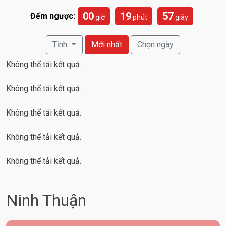
00
19
57
Đếm ngược:
THEO
giờ
phút
giây
TỈNH
Tỉnh
Mới nhất
Chọn ngày
Miền
Không thể tải kết quả.
Bắc
Không thể tải kết quả.
TP.
HCM
Không thể tải kết quả.
An
Không thể tải kết quả.
Giang
Không thể tải kết quả.
Bình
Dương
Ninh Thuận
Bạc
Liêu