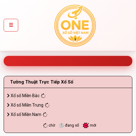
THEO
MIỀN
Xổ
số
Miền
Bắc
Xổ
Tường Thuật Trực Tiếp Xổ Số
số
Miền
Xổ số Miền Bắc
Trung
Xổ số Miền Trung
Xổ số Miền Nam
Xổ
số
chờ
đang xổ
mới
Miền
Nam