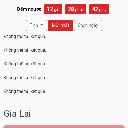
12
28
42
Đếm ngược:
THEO
giờ
phút
giây
TỈNH
Tỉnh
Mới nhất
Chọn ngày
Miền
Không thể tải kết quả.
Bắc
Không thể tải kết quả.
TP.
HCM
Không thể tải kết quả.
An
Không thể tải kết quả.
Giang
Không thể tải kết quả.
Bình
Dương
Gia Lai
Bạc
Liêu